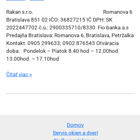
Rakan s.r.o. Romanova 6
Bratislava 851 02 IČO: 36827215 IČ DPH: SK
2022447702 č.ú.: 2900335710/8330 Fio banka a.s
Predajňa Bratislava: Romanova 6, Bratislava, Petržalka
Kontakt: 0905 299633; 0902 876543 Otváracia
doba: Pondelok – Piatok 8.40 hod – 12.00hod
13.00hod. – 17.10hod
Kontakt
Čítať viac »
Domov
Servis okien a dverí