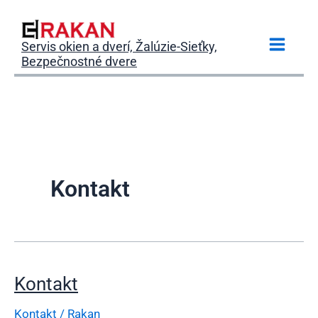
Preskočiť
na
obsah
Servis okien a dverí, Žalúzie-Sieťky,
Main
Bezpečnostné dvere
Menu
Kontakt
Kontakt
Kontakt
/
Rakan