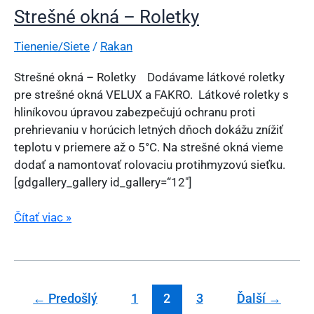
Strešné okná – Roletky
Tienenie/Siete
/
Rakan
Strešné okná – Roletky Dodávame látkové roletky
pre strešné okná VELUX a FAKRO. Látkové roletky s
hliníkovou úpravou zabezpečujú ochranu proti
prehrievaniu v horúcich letných dňoch dokážu znížiť
teplotu v priemere až o 5°C. Na strešné okná vieme
dodať a namontovať rolovaciu protihmyzovú sieťku.
[gdgallery_gallery id_gallery=“12″]
Strešné
Čítať viac »
okná
–
Roletky
←
Predošlý
1
2
3
Ďalší
→