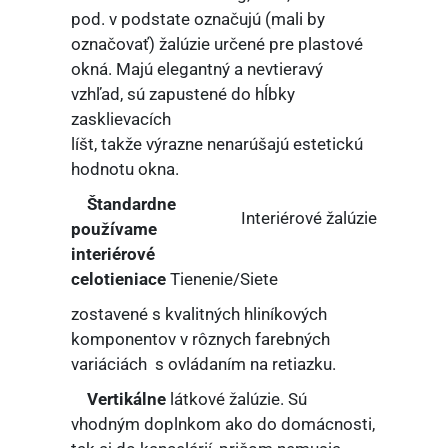
pod. v podstate označujú (mali by
označovať) žalúzie určené pre plastové
okná. Majú elegantný a nevtieravý
vzhľad, sú zapustené do hĺbky
zasklievacích
líšt, takže výrazne nenarúšajú estetickú
hodnotu okna.
Štandardne
Interiérové žalúzie
používame
interiérové
celotieniace
Tienenie/Siete
zostavené s kvalitných hliníkových
komponentov v rôznych farebných
variáciách s ovládaním na retiazku.
Vertikálne
látkové žalúzie. Sú
vhodným doplnkom ako do domácnosti,