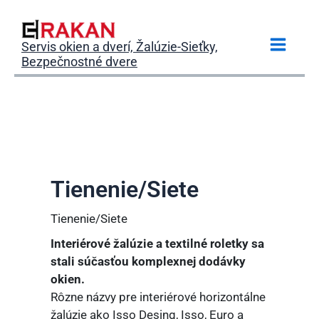
Preskočiť
na
obsah
Servis okien a dverí, Žalúzie-Sieťky,
Main
Bezpečnostné dvere
Menu
Tienenie/Siete
Tienenie/Siete
Interiérové žalúzie a textilné roletky sa
stali súčasťou komplexnej dodávky
okien.
Rôzne názvy pre interiérové horizontálne
žalúzie ako Isso Desing, Isso, Euro a