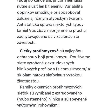
tak aj do kancelárií, pričom nemusia
nutne slúžiť len k tieneniu. Variabilita
doplnkov umožňuje prispôsobovať
žalúzie aj rôznym atypickým tvarom.
Antistatická úprava niektorých typov
lamiel Vás zbaví nepríjemného prachu
zachytávajúceho sa v záclonách či
závesoch.
Sieťky protihmyzové
sú najlepšou
ochranou v boji proti hmyzu. Používame
siete vyrobené z extrudovaných
hliníkových profilov s falcom /límcom/ a
sklolaminátovú sieťovinu s vysokou
životnosťou.
Rámiky okenných protihmyzových
sieťok sú vyrábané z extrudovaného
(hrubostenného) hliníku a sú spevnené
vnútornými rohovníkmi.